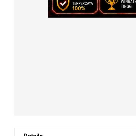
Klik u
Skip
to
the
beginning
of
the
images
gallery
Details