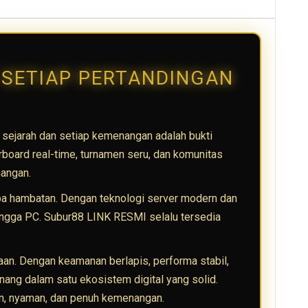
 SETIAP PERTANDINGAN
h sejarah dan setiap kemenangan adalah bukti
rboard real-time, turnamen seru, dan komunitas
nangan.
npa hambatan. Dengan teknologi server modern dan
hingga PC. Subur88 LINK RESMI selalu tersedia
an. Dengan keamanan berlapis, performa stabil,
nang dalam satu ekosistem digital yang solid.
an, nyaman, dan penuh kemenangan.