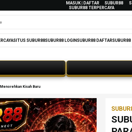
MASUK | DAFTAR
SUBUR88
S
SUBUR88 TERPERCAYA
ERCAYA
SITUS SUBUR88
SUBUR88 LOGIN
SUBUR88 DAFTAR
SUBUR88 
n Menorehkan Kisah Baru
SUBUR
SUBU
PAR