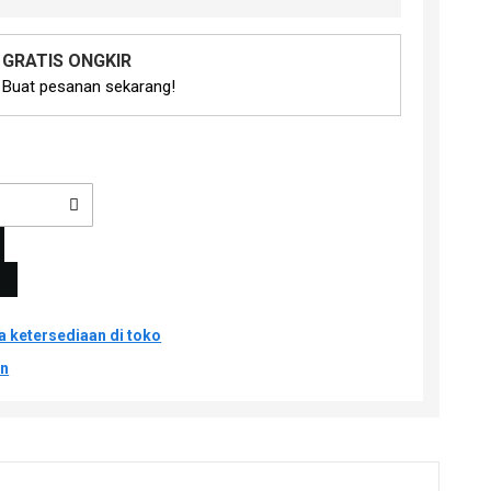
GRATIS ONGKIR
Buat pesanan sekarang!
s
R
a ketersediaan di toko
an