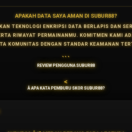
APAKAH DATA SAYA AMAN DI SUBUR88?
AN TEKNOLOGI ENKRIPSI DATA BERLAPIS DAN SE
SERTA RIWAYAT PERMAINANMU. KOMITMEN KAMI AD
TA KOMUNITAS DENGAN STANDAR KEAMANAN TERT
```
REVIEW PENGGUNA SUBUR88
<
Â­ APA KATA PEMBURU SKOR SUBUR88?