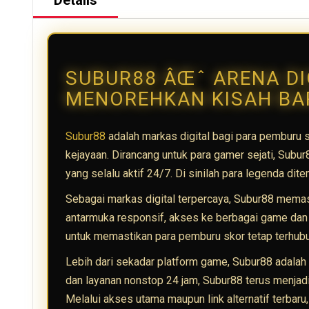
SUBUR88 ÂŒˆ ARENA DI
MENOREHKAN KISAH BA
Subur88
adalah markas digital bagi para pemburu 
kejayaan. Dirancang untuk para gamer sejati, Subu
yang selalu aktif 24/7. Di sinilah para legenda d
Sebagai markas digital terpercaya, Subur88 memas
antarmuka responsif, akses ke berbagai game dan f
untuk memastikan para pemburu skor tetap terhubu
Lebih dari sekadar platform game, Subur88 adalah
dan layanan nonstop 24 jam, Subur88 terus menjadi
Melalui akses utama maupun link alternatif terb